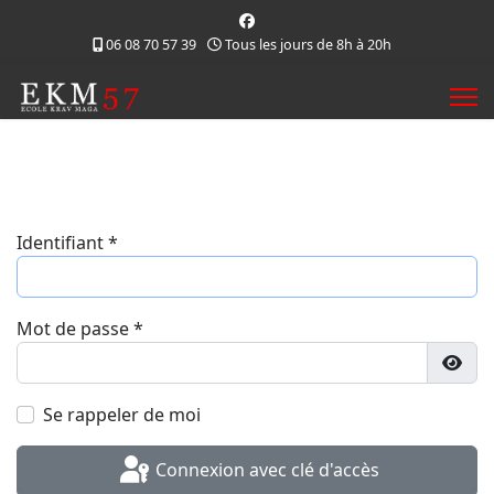
06 08 70 57 39
Tous les jours de 8h à 20h
Identifiant
*
Mot de passe
*
Affic
Se rappeler de moi
Connexion avec clé d'accès